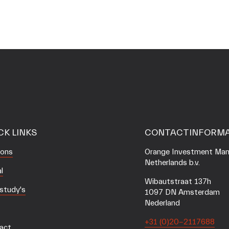
CK LINKS
CONTACTINFORMA
 ons
Orange Investment Man
Netherlands b.v.
l
Wibautstraat 137h
study's
1097 DN Amsterdam
Nederland
+31 (0)20-2117688
act