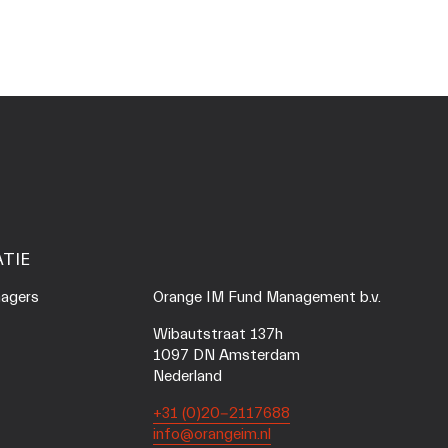
TIE
agers 
Orange IM Fund Management b.v.
Wibautstraat 137h
1097 DN Amsterdam
Nederland
+31 (0)20-2117688
info@orangeim.nl