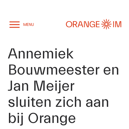
M
e
n
u
Annemiek
o
p
Bouwmeester en
e
n
Jan Meijer
e
n
sluiten zich aan
bij Orange