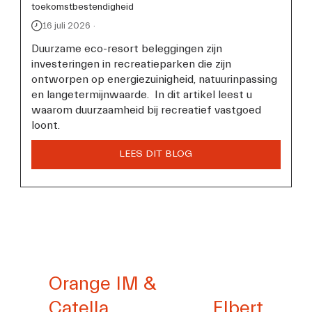
toekomstbestendigheid
16 juli 2026
Duurzame eco-resort beleggingen zijn 
investeringen in recreatieparken die zijn 
ontworpen op energiezuinigheid, natuurinpassing 
en langetermijnwaarde.  In dit artikel leest u 
waarom duurzaamheid bij recreatief vastgoed 
loont.
V
Orange IM &
o
V
Catella
Elbert
r