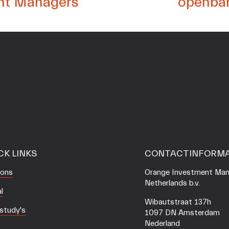
ent Managers
openbar
l
g
e
n
d
e
CK LINKS
CONTACTINFORMA
 ons
Orange Investment Man
Netherlands b.v.
l
Wibautstraat 137h
study's
1097 DN Amsterdam
Nederland