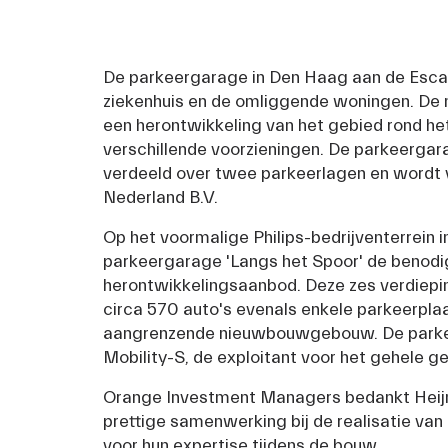
De parkeergarage in Den Haag aan de Escam
ziekenhuis en de omliggende woningen. De n
een herontwikkeling van het gebied rond het
verschillende voorzieningen. De parkeergara
verdeeld over twee parkeerlagen en wordt
Nederland B.V.
Op het voormalige Philips-bedrijventerrein in
parkeergarage 'Langs het Spoor' de benodig
herontwikkelingsaanbod. Deze zes verdiepin
circa 570 auto's evenals enkele parkeerpla
aangrenzende nieuwbouwgebouw. De parkee
Mobility-S, de exploitant voor het gehele g
Orange Investment Managers bedankt Heij
prettige samenwerking bij de realisatie va
voor hun expertise tijdens de bouw.