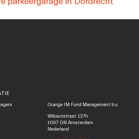
e parkeergarage in Dordrecht
TIE
agers 
Orange IM Fund Management b.v.
Wibautstraat 137h
1097 DN Amsterdam
Nederland