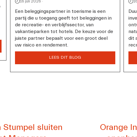
16 juli 2026
16
 
Een beleggingspartner in toerisme is een 
Duu
partij die u toegang geeft tot beleggingen in 
inve
de recreatie- en verblijfssector, van 
ont
 
vakantieparken tot hotels. De keuze voor de 
nat
juiste partner bepaalt voor een groot deel 
dit 
uw risico en rendement.
rec
V
 Stumpel sluiten
Orange I
o